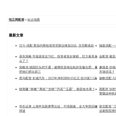
恒正网配资
»
站点地图
最新文章
日斗-优配 莱加内斯租借突尼斯边锋加尔比, 含买断条款
驰盈优配 一
鼎东策略 市值蒸发近70亿，投资者发起索赔，巨力索具怎
金配资 截至
么了？
策略池 德国巨头想不通：被嘲笑造拖拉机的安徽合肥，竟
趣操盘 价
把他们挤出前三
市场洪流？
黑马配资 长城汽车：2025年净利润98.65亿元 拟10派3.5元
扬帆优配 AI
财惠赚 “林檎”“离枝”“含桃”“丹若”“玉露”，都是啥水果？
股配所 别
警惕这种疾
华生证券 上海申花新赛季出征：不惧困难，全力争胜回馈
新宝配资 
球迷
这家医院增