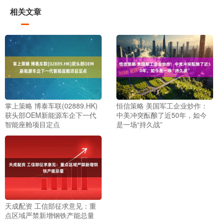
相关文章
掌上策略 博泰车联(02889.HK)
恒信策略 美国军工企业炒作：
获头部OEM新能源车企下一代
中美冲突酝酿了近50年，如今
智能座舱项目定点
是一场“持久战”
天成配资 工信部征求意见：重
点区域严禁新增钢铁产能总量