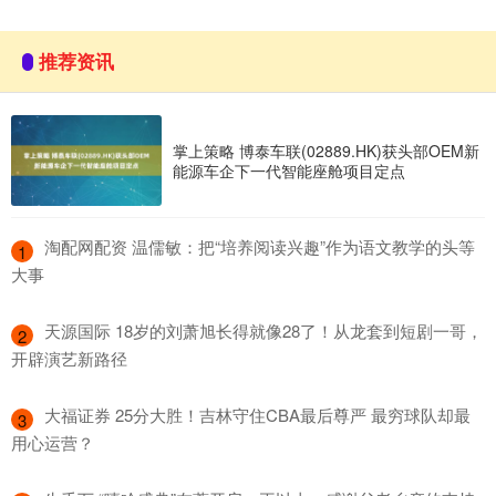
推荐资讯
掌上策略 博泰车联(02889.HK)获头部OEM新
能源车企下一代智能座舱项目定点
​淘配网配资 温儒敏：把“培养阅读兴趣”作为语文教学的头等
1
大事
​天源国际 18岁的刘萧旭长得就像28了！从龙套到短剧一哥，
2
开辟演艺新路径
​大福证券 25分大胜！吉林守住CBA最后尊严 最穷球队却最
3
用心运营？