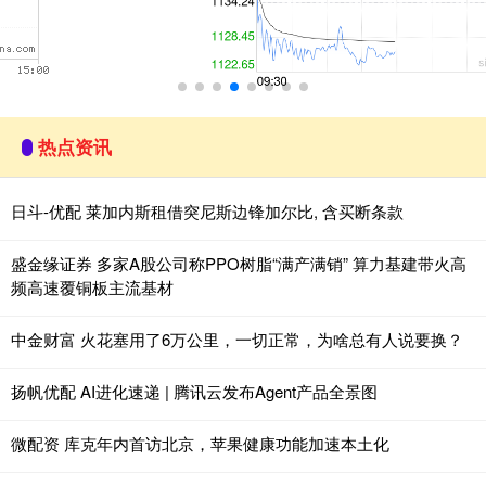
热点资讯
日斗-优配 莱加内斯租借突尼斯边锋加尔比, 含买断条款
盛金缘证券 多家A股公司称PPO树脂“满产满销” 算力基建带火高
频高速覆铜板主流基材
中金财富 火花塞用了6万公里，一切正常，为啥总有人说要换？
扬帆优配 AI进化速递 | 腾讯云发布Agent产品全景图
微配资 库克年内首访北京，苹果健康功能加速本土化