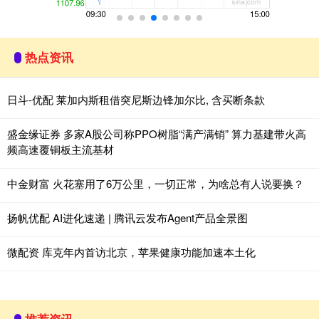
热点资讯
日斗-优配 莱加内斯租借突尼斯边锋加尔比, 含买断条款
盛金缘证券 多家A股公司称PPO树脂“满产满销” 算力基建带火高
频高速覆铜板主流基材
中金财富 火花塞用了6万公里，一切正常，为啥总有人说要换？
扬帆优配 AI进化速递 | 腾讯云发布Agent产品全景图
微配资 库克年内首访北京，苹果健康功能加速本土化