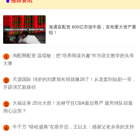
推荐资讯
海通富配资 600亿市值牛股，宣布重大资产重
组！
​淘配网配资 温儒敏：把“培养阅读兴趣”作为语文教学的头等
1
大事
​天源国际 18岁的刘萧旭长得就像28了！从龙套到短剧一哥，
2
开辟演艺新路径
​大福证券 25分大胜！吉林守住CBA最后尊严 最穷球队却最
3
用心运营？
​牛千万 “嘻哈盛典”在蓉开启，王以太：感谢父老乡亲的支持
4