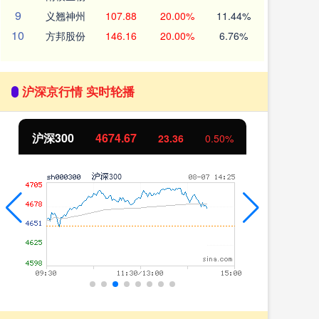
9
义翘神州
107.88
20.00%
11.44%
10
方邦股份
146.16
20.00%
6.76%
沪深京行情 实时轮播
00
4674.67
北证50
11
23.36
0.50%