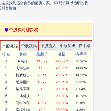
这里找到适合自己的配资方案。XX配资网以透明的收
现财富增值！
个股实时涨跌榜
个股跌幅
个股流入
个股流出
换手率
个股涨幅
排名
名称
最新价
涨幅
换手率
1
N展芯
116.92
398.59%
73.26%
2
志特新材
14.8
20.03%
14.08%
3
博腾股份
20.44
20.02%
14.53%
4
近岸蛋白
46.72
20.01%
5.55%
5
毕得医药
61.6
20.01%
6.04%
6
一博科技
53.33
20.01%
16.73%
7
耐科装备
49.67
20.01%
6.15%
8
南模生物
42.9
20.00%
4.88%