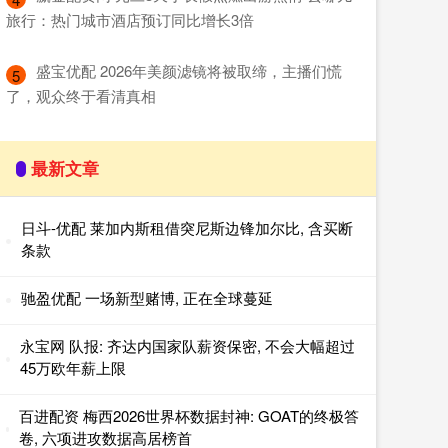
旅行：热门城市酒店预订同比增长3倍
​盛宝优配 2026年美颜滤镜将被取缔，主播们慌
5
了，观众终于看清真相
最新文章
日斗-优配 莱加内斯租借突尼斯边锋加尔比, 含买断
条款
驰盈优配 一场新型赌博, 正在全球蔓延
永宝网 队报: 齐达内国家队薪资保密, 不会大幅超过
45万欧年薪上限
百进配资 梅西2026世界杯数据封神: GOAT的终极答
卷, 六项进攻数据高居榜首