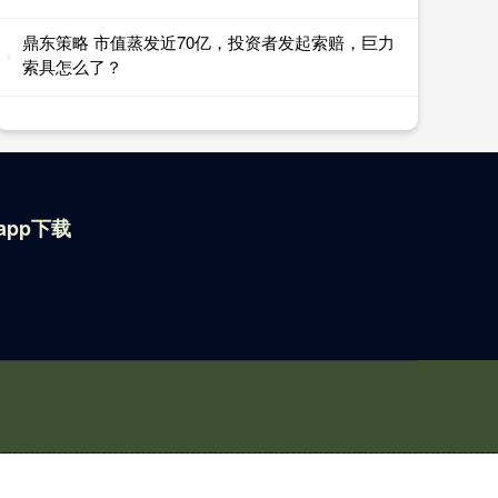
鼎东策略 市值蒸发近70亿，投资者发起索赔，巨力
索具怎么了？
app下载