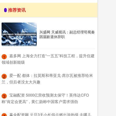
推荐资讯
兴盛网 天威视讯：副总经理苟蜀秦
因届龄退休辞职
​嘉多网 上海全力打造“一五五”科技工程，提升住建
1
领域创新能级
​爱一配 都体：拉莫斯和蒂亚戈·席尔瓦被推荐给米
2
兰，但后者没太大兴趣
​宝融配资 5000亿营收预测太保守！英伟达CFO
3
称“肯定会更高”，黄仁勋称中国客户需求强劲
​赢金配资网 元旦3天小长假点燃出游热情 去哪儿
4