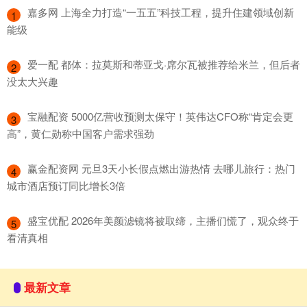
​嘉多网 上海全力打造“一五五”科技工程，提升住建领域创新
1
能级
​爱一配 都体：拉莫斯和蒂亚戈·席尔瓦被推荐给米兰，但后者
2
没太大兴趣
​宝融配资 5000亿营收预测太保守！英伟达CFO称“肯定会更
3
高”，黄仁勋称中国客户需求强劲
​赢金配资网 元旦3天小长假点燃出游热情 去哪儿旅行：热门
4
城市酒店预订同比增长3倍
​盛宝优配 2026年美颜滤镜将被取缔，主播们慌了，观众终于
5
看清真相
最新文章