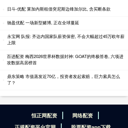
日斗-优配 莱加内斯租借突尼斯边锋加尔比, 含买断条款
驰盈优配 一场新型赌博, 正在全球蔓延
永宝网 队报: 齐达内国家队薪资保密, 不会大幅超过45万欧年薪
上限
百进配资 梅西2026世界杯数据封神: GOAT的终极答卷, 六项进
攻数据高居榜首
鼎东策略 市值蒸发近70亿，投资者发起索赔，巨力索具怎么
了？
恒正网配资
网络配资
正规配资平台官网
股票配资app下载