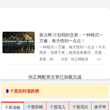
股点网 计划我的交易：一种模式一
万遍，每天悟到一点点！
一种模式一万遍，每天悟到一点点！今天
周末，安静下来，梳理业务模式，完善交
易体系。同时把日常交易中记下来的零
查看：82
分类：恒正网配资
散，有价值的点整理一下，瞬间感觉又成
长了很多。面对破位....
恒正网配资文章已加载完成
个股实时涨跌榜
个股跌幅
个股流入
个股流出
换手率
个股涨幅