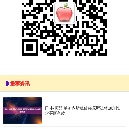
推荐资讯
日斗-优配 莱加内斯租借突尼斯边锋加尔比,
含买断条款