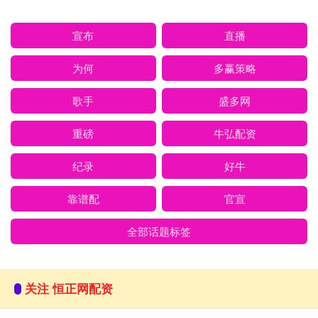
宣布
直播
为何
多赢策略
歌手
盛多网
重磅
牛弘配资
纪录
好牛
靠谱配
官宣
全部话题标签
关注 恒正网配资