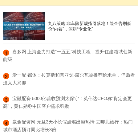
九八策略 非车险新规指引落地！险企告别低
价“内卷”，深耕“专业化”
​嘉多网 上海全力打造“一五五”科技工程，提升住建领域创新
1
能级
​爱一配 都体：拉莫斯和蒂亚戈·席尔瓦被推荐给米兰，但后者
2
没太大兴趣
​宝融配资 5000亿营收预测太保守！英伟达CFO称“肯定会更
3
高”，黄仁勋称中国客户需求强劲
​赢金配资网 元旦3天小长假点燃出游热情 去哪儿旅行：热门
4
城市酒店预订同比增长3倍