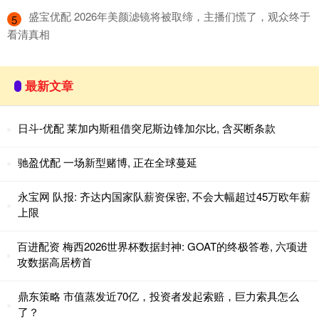
​盛宝优配 2026年美颜滤镜将被取缔，主播们慌了，观众终于
5
看清真相
最新文章
日斗-优配 莱加内斯租借突尼斯边锋加尔比, 含买断条款
驰盈优配 一场新型赌博, 正在全球蔓延
永宝网 队报: 齐达内国家队薪资保密, 不会大幅超过45万欧年薪
上限
百进配资 梅西2026世界杯数据封神: GOAT的终极答卷, 六项进
攻数据高居榜首
鼎东策略 市值蒸发近70亿，投资者发起索赔，巨力索具怎么
了？