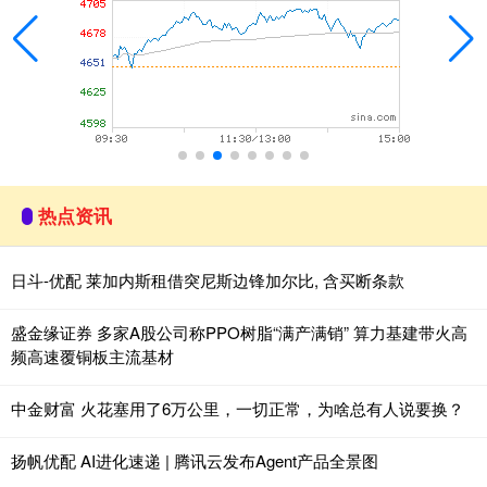
热点资讯
日斗-优配 莱加内斯租借突尼斯边锋加尔比, 含买断条款
盛金缘证券 多家A股公司称PPO树脂“满产满销” 算力基建带火高
频高速覆铜板主流基材
中金财富 火花塞用了6万公里，一切正常，为啥总有人说要换？
扬帆优配 AI进化速递 | 腾讯云发布Agent产品全景图