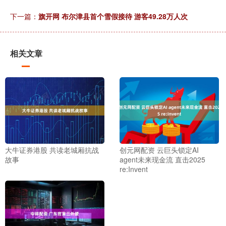
下一篇：
旗开网 布尔津县首个雪假接待 游客49.28万人次
相关文章
大牛证券港股 共读老城厢抗战
创元网配资 云巨头锁定AI
故事
agent未来现金流 直击2025
re:Invent