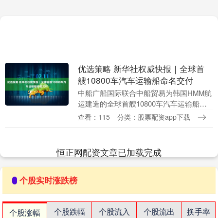
优选策略 新华社权威快报｜全球首
艘10800车汽车运输船命名交付
中船广船国际联合中船贸易为韩国HMM航
运建造的全球首艘10800车汽车运输船
（PCTC）“格罗唯视 领航”轮28日在广州
查看：115
分类：股票配资app下载
南沙命名交付。 该船单船最大装车量达
10....
恒正网配资文章已加载完成
个股实时涨跌榜
个股跌幅
个股流入
个股流出
换手率
个股涨幅