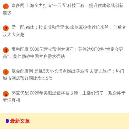
​嘉多网 上海全力打造“一五五”科技工程，提升住建领域创新
1
能级
​爱一配 都体：拉莫斯和蒂亚戈·席尔瓦被推荐给米兰，但后者
2
没太大兴趣
​宝融配资 5000亿营收预测太保守！英伟达CFO称“肯定会更
3
高”，黄仁勋称中国客户需求强劲
​赢金配资网 元旦3天小长假点燃出游热情 去哪儿旅行：热门
4
城市酒店预订同比增长3倍
​盛宝优配 2026年美颜滤镜将被取缔，主播们慌了，观众终于
5
看清真相
最新文章