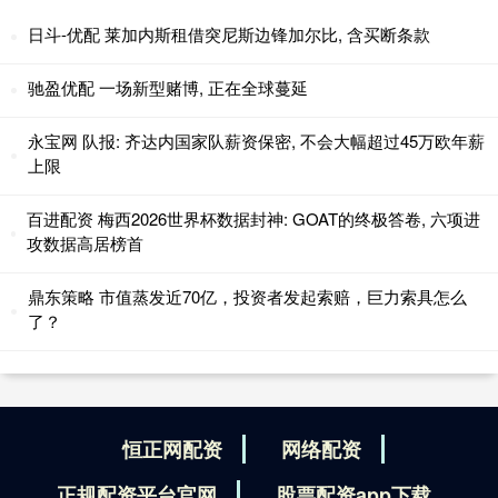
日斗-优配 莱加内斯租借突尼斯边锋加尔比, 含买断条款
驰盈优配 一场新型赌博, 正在全球蔓延
永宝网 队报: 齐达内国家队薪资保密, 不会大幅超过45万欧年薪
上限
百进配资 梅西2026世界杯数据封神: GOAT的终极答卷, 六项进
攻数据高居榜首
鼎东策略 市值蒸发近70亿，投资者发起索赔，巨力索具怎么
了？
恒正网配资
网络配资
正规配资平台官网
股票配资app下载