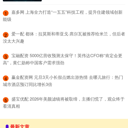
​嘉多网 上海全力打造“一五五”科技工程，提升住建领域创新
1
能级
​爱一配 都体：拉莫斯和蒂亚戈·席尔瓦被推荐给米兰，但后者
2
没太大兴趣
​宝融配资 5000亿营收预测太保守！英伟达CFO称“肯定会更
3
高”，黄仁勋称中国客户需求强劲
​赢金配资网 元旦3天小长假点燃出游热情 去哪儿旅行：热门
4
城市酒店预订同比增长3倍
​盛宝优配 2026年美颜滤镜将被取缔，主播们慌了，观众终于
5
看清真相
最新文章