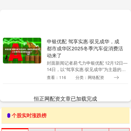
申银优配 驾享实惠·驭见成华，成
都市成华区2025冬季汽车促消费活
动来了
封面新闻记者易弋力申银优配 12月12日—
14日，以“驾享实惠·驭见成华”为主题的成
华区2025冬季汽车促消费活动火热来袭，
查看：116
分类：网络配资
拉开年终购物狂欢序幕。 本次活动旨在....
恒正网配资文章已加载完成
个股实时涨跌榜