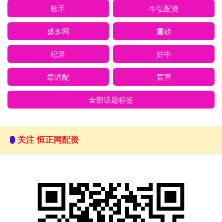
歌手
牛弘配资
盛多网
重磅
纪录
好牛
靠谱配
官宣
全部话题标签
关注 恒正网配资