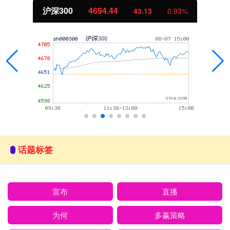
沪深300
4694.44
43.13
0.93%
话题标签
宣布
直播
为何
多赢策略