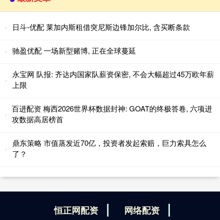
日斗-优配 莱加内斯租借突尼斯边锋加尔比, 含买断条款
驰盈优配 一场新型赌博, 正在全球蔓延
永宝网 队报: 齐达内国家队薪资保密, 不会大幅超过45万欧年薪
上限
百进配资 梅西2026世界杯数据封神: GOAT的终极答卷, 六项进
攻数据高居榜首
鼎东策略 市值蒸发近70亿，投资者发起索赔，巨力索具怎么
了？
恒正网配资
网络配资