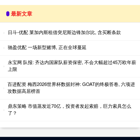
最新文章
日斗-优配 莱加内斯租借突尼斯边锋加尔比, 含买断条款
驰盈优配 一场新型赌博, 正在全球蔓延
永宝网 队报: 齐达内国家队薪资保密, 不会大幅超过45万欧年薪
上限
百进配资 梅西2026世界杯数据封神: GOAT的终极答卷, 六项进
攻数据高居榜首
鼎东策略 市值蒸发近70亿，投资者发起索赔，巨力索具怎么
了？