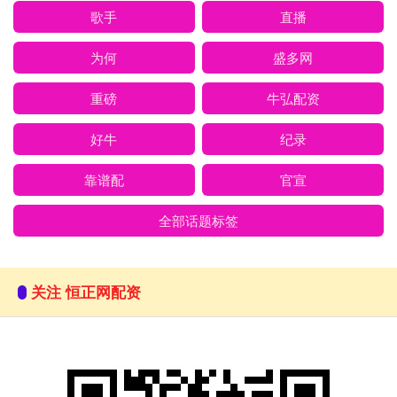
歌手
直播
为何
盛多网
重磅
牛弘配资
好牛
纪录
靠谱配
官宣
全部话题标签
关注 恒正网配资