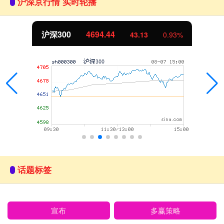
沪深京行情 实时轮播
北证50
1134.24
11.37
1.01%
话题标签
宣布
多赢策略