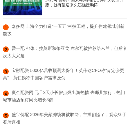
踢，就有望迎来久违强援助阵
​嘉多网 上海全力打造“一五五”科技工程，提升住建领域创新
1
能级
​爱一配 都体：拉莫斯和蒂亚戈·席尔瓦被推荐给米兰，但后者
2
没太大兴趣
​宝融配资 5000亿营收预测太保守！英伟达CFO称“肯定会更
3
高”，黄仁勋称中国客户需求强劲
​赢金配资网 元旦3天小长假点燃出游热情 去哪儿旅行：热门
4
城市酒店预订同比增长3倍
​盛宝优配 2026年美颜滤镜将被取缔，主播们慌了，观众终于
5
看清真相