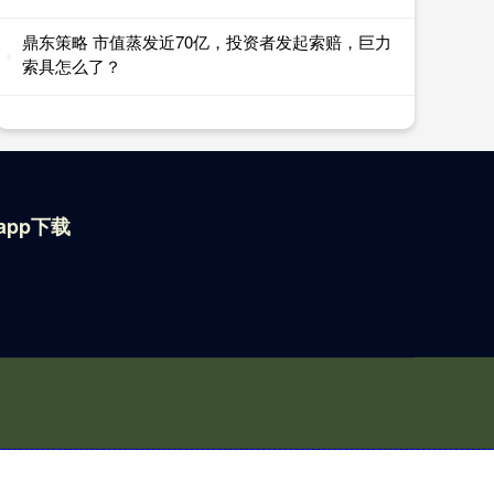
鼎东策略 市值蒸发近70亿，投资者发起索赔，巨力
索具怎么了？
app下载