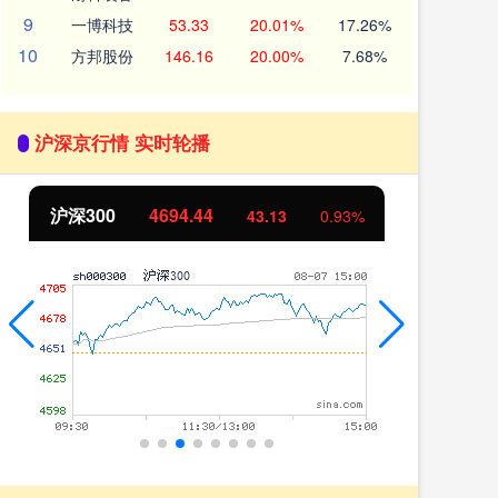
9
一博科技
53.33
20.01%
17.26%
10
方邦股份
146.16
20.00%
7.68%
沪深京行情 实时轮播
沪深300
4694.44
北
43.13
0.93%