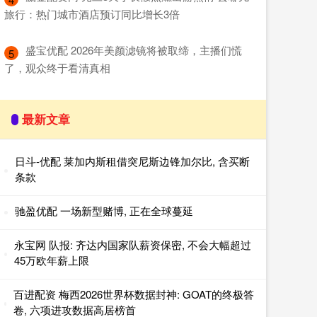
旅行：热门城市酒店预订同比增长3倍
​盛宝优配 2026年美颜滤镜将被取缔，主播们慌
5
了，观众终于看清真相
最新文章
日斗-优配 莱加内斯租借突尼斯边锋加尔比, 含买断
条款
驰盈优配 一场新型赌博, 正在全球蔓延
永宝网 队报: 齐达内国家队薪资保密, 不会大幅超过
45万欧年薪上限
百进配资 梅西2026世界杯数据封神: GOAT的终极答
卷, 六项进攻数据高居榜首