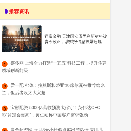
推荐资讯
祥富金融 天津国安盟固利新材料被
责令改正，涉财报信息披露违规
​嘉多网 上海全力打造“一五五”科技工程，提升住建
1
领域创新能级
​爱一配 都体：拉莫斯和蒂亚戈·席尔瓦被推荐给米
2
兰，但后者没太大兴趣
​宝融配资 5000亿营收预测太保守！英伟达CFO
3
称“肯定会更高”，黄仁勋称中国客户需求强劲
​赢金配资网 元旦3天小长假点燃出游热情 去哪儿
4