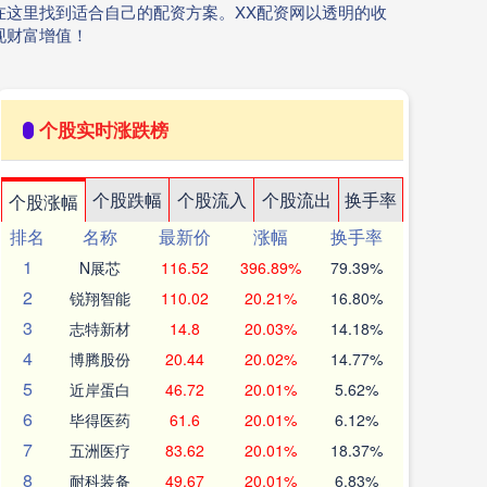
这里找到适合自己的配资方案。XX配资网以透明的收
现财富增值！
个股实时涨跌榜
个股跌幅
个股流入
个股流出
换手率
个股涨幅
排名
名称
最新价
涨幅
换手率
1
N展芯
116.52
396.89%
79.39%
2
锐翔智能
110.02
20.21%
16.80%
3
志特新材
14.8
20.03%
14.18%
4
博腾股份
20.44
20.02%
14.77%
5
近岸蛋白
46.72
20.01%
5.62%
6
毕得医药
61.6
20.01%
6.12%
7
五洲医疗
83.62
20.01%
18.37%
8
耐科装备
49.67
20.01%
6.83%