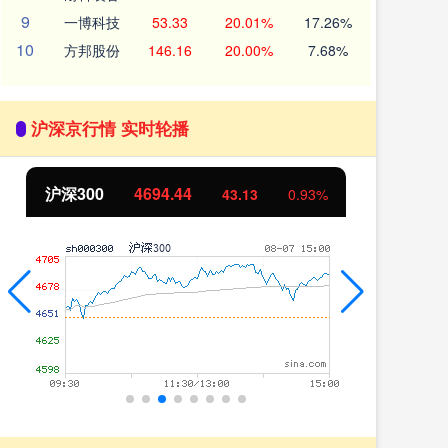
9
一博科技
53.33
20.01%
17.26%
10
方邦股份
146.16
20.00%
7.68%
沪深京行情 实时轮播
北证50
1134.24
创
11.37
1.01%