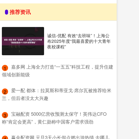
推荐资讯
诚信-优配 有效“去班味”！上海公
布2025年度“我最喜爱的十大青年
夜校课程”
​嘉多网 上海全力打造“一五五”科技工程，提升住建
1
领域创新能级
​爱一配 都体：拉莫斯和蒂亚戈·席尔瓦被推荐给米
2
兰，但后者没太大兴趣
​宝融配资 5000亿营收预测太保守！英伟达CFO
3
称“肯定会更高”，黄仁勋称中国客户需求强劲
​赢金配资网 元旦3天小长假点燃出游热情 去哪儿
4