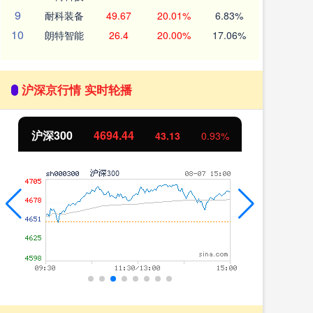
9
耐科装备
49.67
20.01%
6.83%
10
朗特智能
26.4
20.00%
17.06%
沪深京行情 实时轮播
沪深300
4694.44
北
43.13
0.93%