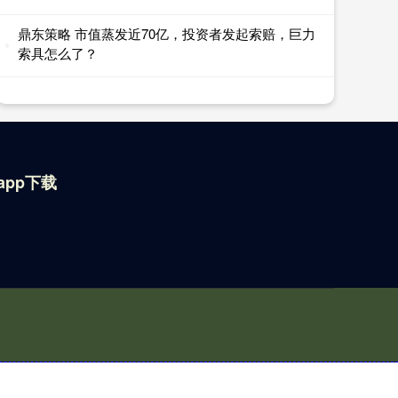
鼎东策略 市值蒸发近70亿，投资者发起索赔，巨力
索具怎么了？
app下载