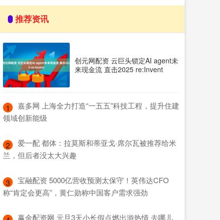
推荐资讯
创元网配资 云巨头锁定AI agent未
来现金流 直击2025 re:Invent
​嘉多网 上海全力打造“一五五”科技工程，提升住建
1
领域创新能级
​爱一配 都体：拉莫斯和蒂亚戈·席尔瓦被推荐给米
2
兰，但后者没太大兴趣
​宝融配资 5000亿营收预测太保守！英伟达CFO
3
称“肯定会更高”，黄仁勋称中国客户需求强劲
​赢金配资网 元旦3天小长假点燃出游热情 去哪儿
4