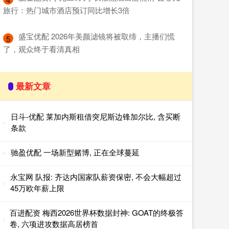
旅行：热门城市酒店预订同比增长3倍
​盛宝优配 2026年美颜滤镜将被取缔，主播们慌
5
了，观众终于看清真相
最新文章
日斗-优配 莱加内斯租借突尼斯边锋加尔比, 含买断
条款
驰盈优配 一场新型赌博, 正在全球蔓延
永宝网 队报: 齐达内国家队薪资保密, 不会大幅超过
45万欧年薪上限
百进配资 梅西2026世界杯数据封神: GOAT的终极答
卷, 六项进攻数据高居榜首