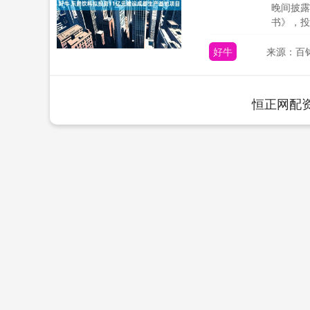
晚间披露
书》，投资
好牛
来源：百
恒正网配
上证指数
3940.04
.40
2.13%
39.68
1.