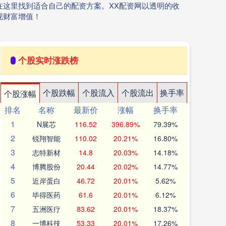
这里找到适合自己的配资方案。XX配资网以透明的收
现财富增值！
个股实时涨跌榜
个股跌幅
个股流入
个股流出
换手率
个股涨幅
排名
名称
最新价
涨幅
换手率
1
N展芯
116.52
396.89%
79.39%
2
锐翔智能
110.02
20.21%
16.80%
3
志特新材
14.8
20.03%
14.18%
4
博腾股份
20.44
20.02%
14.77%
5
近岸蛋白
46.72
20.01%
5.62%
6
毕得医药
61.6
20.01%
6.12%
7
五洲医疗
83.62
20.01%
18.37%
8
一博科技
53.33
20.01%
17.26%