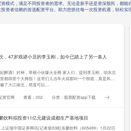
配资模式，满足不同投资者的需求。无论是新手还是资深股民，都能在
大投资者信赖的首选配资平台。助力您抓住每一次投资机遇，轻松实
此次，47岁戏谑小丑的李玉刚，如今已踏上了另一条人
妃醉酒》封神，草根小伙爆火全网 家人们，提到李玉刚，咱东北
里都得竖个大拇指！这哥们儿当年火得那叫一个彻底，真是风头
遍了大江南北，简直可以....
配资官网
查看：202
分类：股票配资app下载
东鹏饮料拟投资11亿元建设成都生产基地项目
 上证报中国证券网讯(记者柴刘斌)东鹏饮料（605499）1月22日