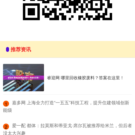
推荐资讯
睿迎网 哪里回收橡胶废料？答案在这里！
​嘉多网 上海全力打造“一五五”科技工程，提升住建领域创新
1
能级
​爱一配 都体：拉莫斯和蒂亚戈·席尔瓦被推荐给米兰，但后者
2
没太大兴趣