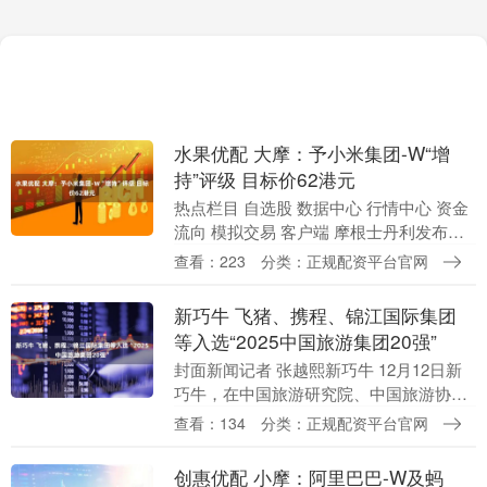
水果优配 大摩：予小米集团-W“增
持”评级 目标价62港元
热点栏目 自选股 数据中心 行情中心 资金
流向 模拟交易 客户端 摩根士丹利发布研
报称，给予小米集团-W（01810）“增
查看：223
分类：正规配资平台官网
持”评级，目标价为62港元。市场普遍预....
新巧牛 飞猪、携程、锦江国际集团
等入选“2025中国旅游集团20强”
封面新闻记者 张越熙新巧牛 12月12日新
巧牛，在中国旅游研究院、中国旅游协会
共同主办的“2025中国旅游集团化发展论
查看：134
分类：正规配资平台官网
坛”上，飞猪入选“2025中国旅游集团20....
创惠优配 小摩：阿里巴巴-W及蚂