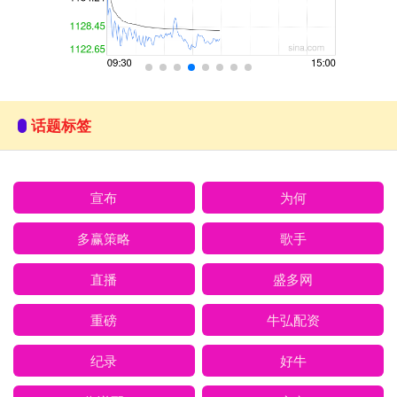
话题标签
宣布
为何
多赢策略
歌手
直播
盛多网
重磅
牛弘配资
纪录
好牛