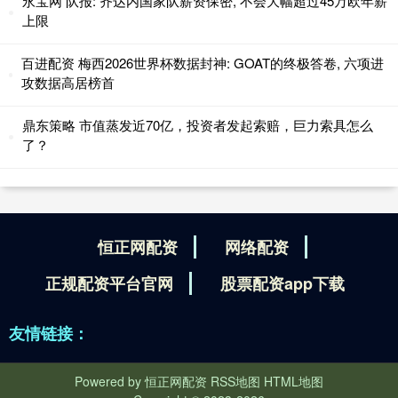
永宝网 队报: 齐达内国家队薪资保密, 不会大幅超过45万欧年薪
上限
百进配资 梅西2026世界杯数据封神: GOAT的终极答卷, 六项进
攻数据高居榜首
鼎东策略 市值蒸发近70亿，投资者发起索赔，巨力索具怎么
了？
恒正网配资
网络配资
正规配资平台官网
股票配资app下载
友情链接：
Powered by
恒正网配资
RSS地图
HTML地图