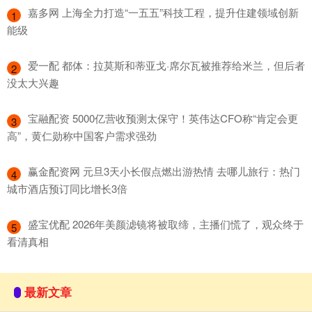
​嘉多网 上海全力打造“一五五”科技工程，提升住建领域创新
1
能级
​爱一配 都体：拉莫斯和蒂亚戈·席尔瓦被推荐给米兰，但后者
2
没太大兴趣
​宝融配资 5000亿营收预测太保守！英伟达CFO称“肯定会更
3
高”，黄仁勋称中国客户需求强劲
​赢金配资网 元旦3天小长假点燃出游热情 去哪儿旅行：热门
4
城市酒店预订同比增长3倍
​盛宝优配 2026年美颜滤镜将被取缔，主播们慌了，观众终于
5
看清真相
最新文章