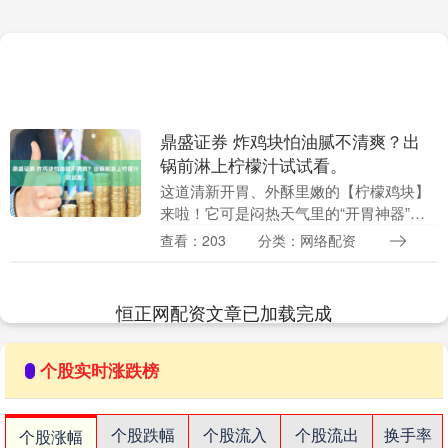
鼎盛证券 炸鸡块怕油腻不清爽？出
锅前淋上柠檬汁试试看。
这道清新开胃、外酥里嫩的【柠檬鸡块】
来啦！它可是闷热天气里的“开胃神器”，
酸甜的酱汁包裹着酥脆的鸡块，吃一口就
查看：203
分类：网络配资
能让人食欲大开。 今天，我就把这套让鸡
块酥脆、酱汁....
恒正网配资文章已加载完成
个股实时涨跌榜
个股跌幅
个股流入
个股流出
换手率
个股涨幅