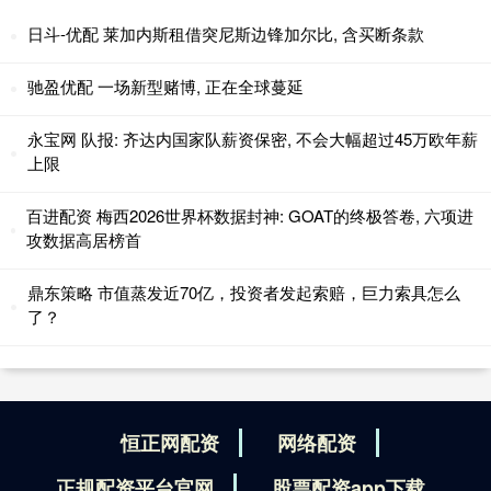
日斗-优配 莱加内斯租借突尼斯边锋加尔比, 含买断条款
驰盈优配 一场新型赌博, 正在全球蔓延
永宝网 队报: 齐达内国家队薪资保密, 不会大幅超过45万欧年薪
上限
百进配资 梅西2026世界杯数据封神: GOAT的终极答卷, 六项进
攻数据高居榜首
鼎东策略 市值蒸发近70亿，投资者发起索赔，巨力索具怎么
了？
恒正网配资
网络配资
正规配资平台官网
股票配资app下载