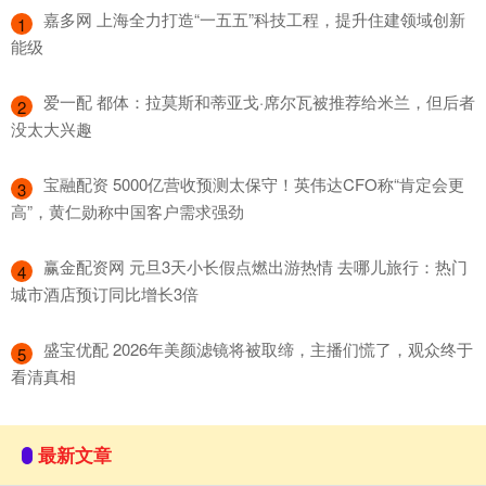
​嘉多网 上海全力打造“一五五”科技工程，提升住建领域创新
1
能级
​爱一配 都体：拉莫斯和蒂亚戈·席尔瓦被推荐给米兰，但后者
2
没太大兴趣
​宝融配资 5000亿营收预测太保守！英伟达CFO称“肯定会更
3
高”，黄仁勋称中国客户需求强劲
​赢金配资网 元旦3天小长假点燃出游热情 去哪儿旅行：热门
4
城市酒店预订同比增长3倍
​盛宝优配 2026年美颜滤镜将被取缔，主播们慌了，观众终于
5
看清真相
最新文章