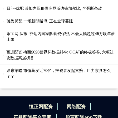
日斗-优配 莱加内斯租借突尼斯边锋加尔比, 含买断条款
驰盈优配 一场新型赌博, 正在全球蔓延
永宝网 队报: 齐达内国家队薪资保密, 不会大幅超过45万欧年薪
上限
百进配资 梅西2026世界杯数据封神: GOAT的终极答卷, 六项进
攻数据高居榜首
鼎东策略 市值蒸发近70亿，投资者发起索赔，巨力索具怎么
了？
恒正网配资
网络配资
正规配资平台官网
股票配资app下载