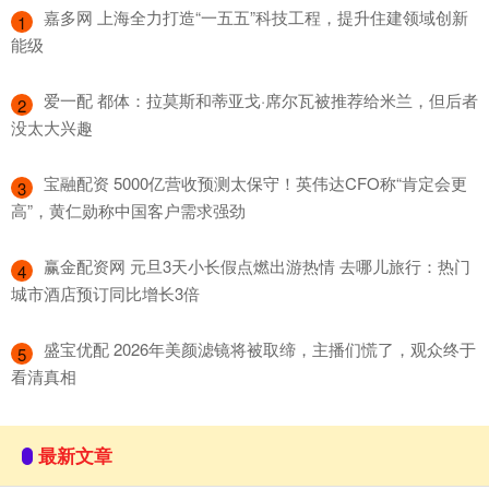
​嘉多网 上海全力打造“一五五”科技工程，提升住建领域创新
1
能级
​爱一配 都体：拉莫斯和蒂亚戈·席尔瓦被推荐给米兰，但后者
2
没太大兴趣
​宝融配资 5000亿营收预测太保守！英伟达CFO称“肯定会更
3
高”，黄仁勋称中国客户需求强劲
​赢金配资网 元旦3天小长假点燃出游热情 去哪儿旅行：热门
4
城市酒店预订同比增长3倍
​盛宝优配 2026年美颜滤镜将被取缔，主播们慌了，观众终于
5
看清真相
最新文章