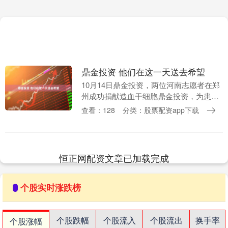
鼎金投资 他们在这一天送去希望
10月14日鼎金投资，两位河南志愿者在郑
州成功捐献造血干细胞鼎金投资，为患者
送去生命的种子。 杜宇帅：用大爱书写青
查看：128
分类：股票配资app下载
春担当 近日，河南00后青年杜宇帅，在接
到造血....
恒正网配资文章已加载完成
个股实时涨跌榜
个股跌幅
个股流入
个股流出
换手率
个股涨幅