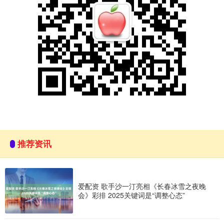
推荐资讯
爱配资 歌手沙一汀亮相《长春冰雪之夜晚
会》彩排 2025关键词是“调整心态”