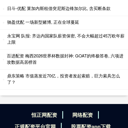
日斗-优配 莱加内斯租借突尼斯边锋加尔比, 含买断条款
驰盈优配 一场新型赌博, 正在全球蔓延
永宝网 队报: 齐达内国家队薪资保密, 不会大幅超过45万欧年薪
上限
百进配资 梅西2026世界杯数据封神: GOAT的终极答卷, 六项进
攻数据高居榜首
鼎东策略 市值蒸发近70亿，投资者发起索赔，巨力索具怎么
了？
恒正网配资
网络配资
正规配资平台官网
股票配资app下载