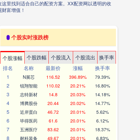
这里找到适合自己的配资方案。XX配资网以透明的收
现财富增值！
个股实时涨跌榜
个股跌幅
个股流入
个股流出
换手率
个股涨幅
排名
名称
最新价
涨幅
换手率
1
N展芯
116.52
396.89%
79.39%
2
锐翔智能
110.02
20.21%
16.80%
3
志特新材
14.8
20.03%
14.18%
4
博腾股份
20.44
20.02%
14.77%
5
近岸蛋白
46.72
20.01%
5.62%
6
毕得医药
61.6
20.01%
6.12%
7
五洲医疗
83.62
20.01%
18.37%
8
耐科装备
49.67
20.01%
6.83%