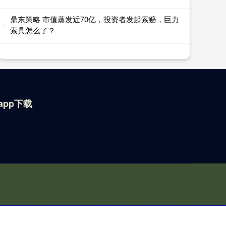
鼎东策略 市值蒸发近70亿，投资者发起索赔，巨力
索具怎么了？
app下载