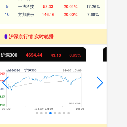
9
一博科技
53.33
20.01%
17.26%
10
方邦股份
146.16
20.00%
7.68%
沪深京行情 实时轮播
北证50
1134.24
创
11.37
1.01%