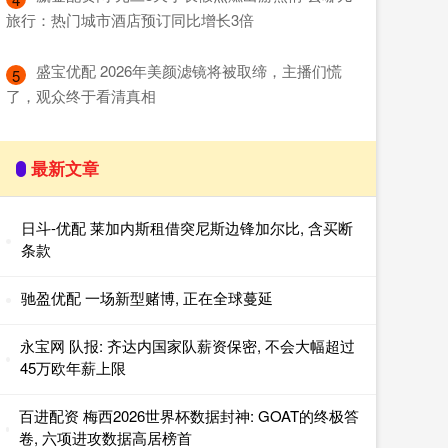
旅行：热门城市酒店预订同比增长3倍
​盛宝优配 2026年美颜滤镜将被取缔，主播们慌
5
了，观众终于看清真相
最新文章
日斗-优配 莱加内斯租借突尼斯边锋加尔比, 含买断
条款
驰盈优配 一场新型赌博, 正在全球蔓延
永宝网 队报: 齐达内国家队薪资保密, 不会大幅超过
45万欧年薪上限
百进配资 梅西2026世界杯数据封神: GOAT的终极答
卷, 六项进攻数据高居榜首