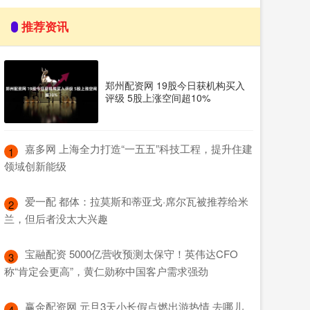
推荐资讯
郑州配资网 19股今日获机构买入
评级 5股上涨空间超10%
​嘉多网 上海全力打造“一五五”科技工程，提升住建
1
领域创新能级
​爱一配 都体：拉莫斯和蒂亚戈·席尔瓦被推荐给米
2
兰，但后者没太大兴趣
​宝融配资 5000亿营收预测太保守！英伟达CFO
3
称“肯定会更高”，黄仁勋称中国客户需求强劲
​赢金配资网 元旦3天小长假点燃出游热情 去哪儿
4