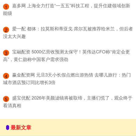
​嘉多网 上海全力打造“一五五”科技工程，提升住建领域创新
1
能级
​爱一配 都体：拉莫斯和蒂亚戈·席尔瓦被推荐给米兰，但后者
2
没太大兴趣
​宝融配资 5000亿营收预测太保守！英伟达CFO称“肯定会更
3
高”，黄仁勋称中国客户需求强劲
​赢金配资网 元旦3天小长假点燃出游热情 去哪儿旅行：热门
4
城市酒店预订同比增长3倍
​盛宝优配 2026年美颜滤镜将被取缔，主播们慌了，观众终于
5
看清真相
最新文章