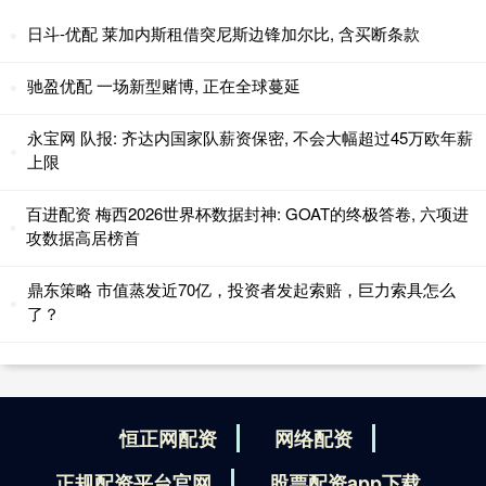
日斗-优配 莱加内斯租借突尼斯边锋加尔比, 含买断条款
驰盈优配 一场新型赌博, 正在全球蔓延
永宝网 队报: 齐达内国家队薪资保密, 不会大幅超过45万欧年薪
上限
百进配资 梅西2026世界杯数据封神: GOAT的终极答卷, 六项进
攻数据高居榜首
鼎东策略 市值蒸发近70亿，投资者发起索赔，巨力索具怎么
了？
恒正网配资
网络配资
正规配资平台官网
股票配资app下载