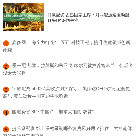
日赢配资 古巴国家主席：对两艘运送援助船
只失联“深切关注”
​嘉多网 上海全力打造“一五五”科技工程，提升住建领域创新
1
能级
​爱一配 都体：拉莫斯和蒂亚戈·席尔瓦被推荐给米兰，但后者
2
没太大兴趣
​宝融配资 5000亿营收预测太保守！英伟达CFO称“肯定会更
3
高”，黄仁勋称中国客户需求强劲
​国融资管 80%中国产，加拿大“自断双臂”
4
​捷希缘配资 线上课程录制哪些麦克风好用？推荐十大性能优
5
秀的无线领夹麦克风