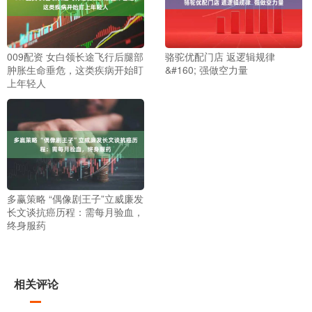
009配资 女白领长途飞行后腿部
骆驼优配门店 返逻辑规律
肿胀生命垂危，这类疾病开始盯
&#160; 强做空力量
上年轻人
多赢策略 “偶像剧王子”立威廉发
长文谈抗癌历程：需每月验血，
终身服药
相关评论