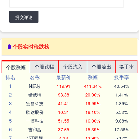
提交评论
个股实时涨跌榜
个股跌幅
个股流入
个股流出
换手率
个股涨幅
排名
名称
最新价
涨幅
换手率
1
N展芯
119.91
411.34%
40.54%
2
锴威特
93.38
20.00%
1.41%
3
宏昌科技
41.41
19.99%
1.89%
4
聆达股份
10.31
16.10%
5.52%
5
一博科技
51.55
16.00%
9.88%
6
吉和昌
37.65
15.39%
17.56%
7
*ST同辉
4.18
13.90%
5.17%