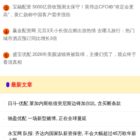
​宝融配资 5000亿营收预测太保守！英伟达CFO称“肯定会更
3
高”，黄仁勋称中国客户需求强劲
​赢金配资网 元旦3天小长假点燃出游热情 去哪儿旅行：热门
4
城市酒店预订同比增长3倍
​盛宝优配 2026年美颜滤镜将被取缔，主播们慌了，观众终于
5
看清真相
最新文章
日斗-优配 莱加内斯租借突尼斯边锋加尔比, 含买断条款
驰盈优配 一场新型赌博, 正在全球蔓延
永宝网 队报: 齐达内国家队薪资保密, 不会大幅超过45万欧年薪
上限