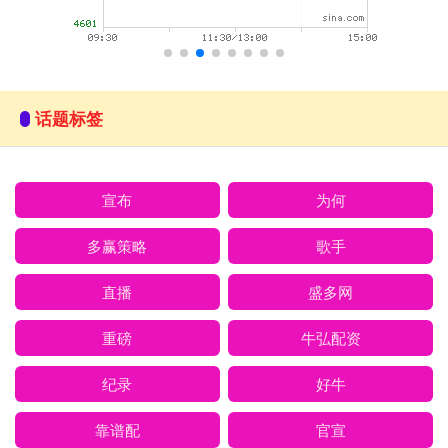
话题标签
宣布
为何
多赢策略
歌手
直播
盛多网
重磅
牛弘配资
纪录
好牛
靠谱配
官宣