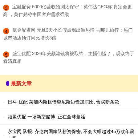
​宝融配资 5000亿营收预测太保守！英伟达CFO称“肯定会更
3
高”，黄仁勋称中国客户需求强劲
​赢金配资网 元旦3天小长假点燃出游热情 去哪儿旅行：热门
4
城市酒店预订同比增长3倍
​盛宝优配 2026年美颜滤镜将被取缔，主播们慌了，观众终于
5
看清真相
最新文章
日斗-优配 莱加内斯租借突尼斯边锋加尔比, 含买断条款
驰盈优配 一场新型赌博, 正在全球蔓延
永宝网 队报: 齐达内国家队薪资保密, 不会大幅超过45万欧年薪
上限