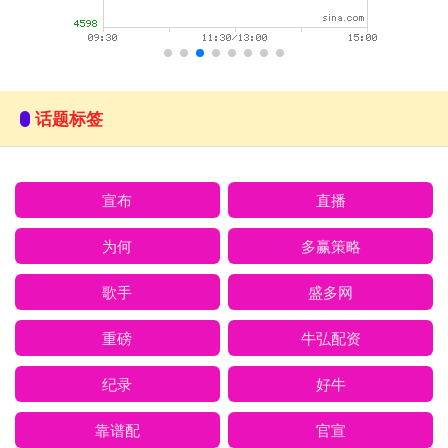
话题标签
宣布
直播
为何
多赢策略
歌手
盛多网
重磅
牛弘配资
纪录
好牛
靠谱配
官宣